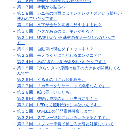
第１６回、熱硬化塗料からUV硬化塗料へ
第１７回、塗装から貼るへ
第１８回、カニ缶の内面にはオレオレジナスという塗料が
使われていたんです。
第１９回、文字が金だと高級に見えますよね？
第２０回、ハクがあるのに、キレがある!?
第２１回、UV硬化だから基材のダメージも少ないんで
す！
第２２回、自動車は現在ダイエット中！？
第２３回、モノづくりにこだわるエンジニア!?
第２４回、あの“ぎらつき”がJIS化されたんです！
第２５回、"ぎらつき"の原因は粒子の大きさが関係してる
んです！
第２６回、くるまの目にもお化粧を。
第２７回、「カラークリヤー」って繊細なんです。
第２８回、紙は長ーい友だち。
第２９回、失敗は成功の元 ～失敗に学ぶ～
第３０回、LEDって照明だけじゃないんです。
第３１回、UV-LEDの開発案件募集します！
第３２回、スプレー塗装にもいろいろあるんです。
第３３回、スプレー塗装で起こる欠陥と対策について