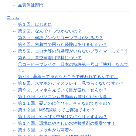
品質保証部門
コラム
第１回、はじめに
第２回、なんでくっつかないの？
第３回、何故ノンシリコーンではがれるの？
第４回、密着性で困った経験はありませんか？
第５回、コロナ等の前処理がいらないプライマーって？？
第６回、真空蒸着用塗料について
◯コーヒーブレイク、日本の特許第一号は「塗料」なんで
す。
第7回、蒸着って身近なところで使われてるんです。
第８回、スマホのディスプレイ、見づらくないですか？
第９回、スマホを見ていて目が疲れませんか？
第１０回、パソコンも自動車も飾り付けが大事。
第１１回、硬いのに伸びる。そんなのできるの？
第１２回、MSE試験ってご存知ですか？
第１３回、やっぱり中身は気になりますよね？
第１４回、環境にやさしい水性接着剤の提案です！
第１５回、メッキから蒸着へ