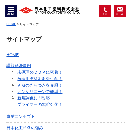
MENU
0467-
お問
74-
HOME
>
い合
サイトマップ
6550
わせ
サイトマップ
HOME
課題解決事例
未処理のＣＯＰに密着！
蒸着用塗料を海外生産！
ＡＧのぎらつきを克服！
ノンシリコーンで離型！
新規調色に即対応！
プライマーの無溶剤化！
事業コンセプト
日本化工塗料の強み