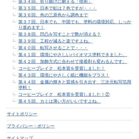
第３４回、折り曲げに耐える「技術」
第３５回、日本で虹は７色ですが・・・
第３６回、色の三原色から調色まで
第３７回、日本でも、中国でも、塗料の環境対応、しっか
り進めます！
第３８回、凹凸を写すことで艶が消える？
第３９回 工程が減ると楽ですよね。
第４０回 転写させることで・・・
第４１回 環境にやさしいバイオマス塗料できました。
第４２回 加飾方式に合わせて接着剤も変わるんです。
コーヒーブレイク 松本賞を受賞しました！
第４３回 環境にやさしく紙に機能をプラス！
第４４回 金属の輝きと質感を引き出す、三次元転写箔用
塗料！
コーヒーブレイク 松本賞を受賞しました！②
第４５回、カミは薄い方がいいですよね。
サイトポリシー
プライバシー・ポリシー
サイトマップ