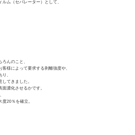
ィルム（セパレーター）として、
。
ちろんのこと、
お客様によって要求する剥離強度や、
あり、
意してきました。
表面濃化させるかです。
は、
度20％を確立。