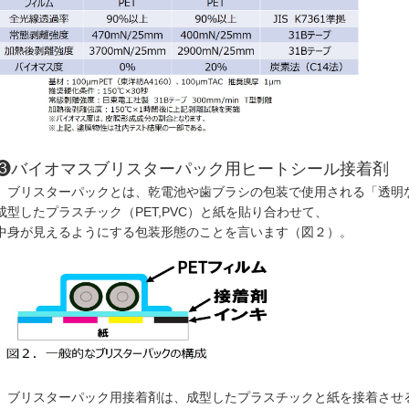
❸バイオマスブリスターパック用ヒートシール接着剤
ブリスターパックとは、乾電池や歯ブラシの包装で使用される「透明
成型したプラスチック（PET,PVC）と紙を貼り合わせて、
中身が見えるようにする包装形態のことを言います（図２）。
ブリスターパック用接着剤は、成型したプラスチックと紙を接着させ