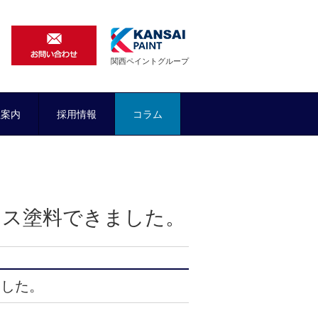
関西ペイントグループ
社案内
採用情報
コラム
マス塗料できました。
ました。