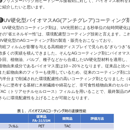
❸ブリスターパック用ヒートシール接着剤に対して、バイオマス材料を
ご紹介したいと思います。
❶UV硬化型バイオマスAG(アンチグレア)コーティング
UV硬化型のコーティング剤は、UV光照射による秒単位の短時間硬化は
その“省エネルギー性”は、環境配慮型コーティング技術と言えます。こ
UV硬化型のAGコーティング剤の製造・販売をおこなっており、
防眩フィルムが影響を与える高精細ディスプレイで見られる“ぎらつき”
数多くの実績を積んできました。そんなAGコーティング剤にバイオマ
今回、植物油、パルプ、種子などから合成したUV硬化型材料を適用し
植物由来成分であるバイオマス度は10～20％となります。従来品と比
また鉱物由来のフィラーも使用しているため、従来のコーティング剤に
約半分まで削減された環境配慮性の高いコーティング剤となりました（
さらに塗布する基材に木材繊維や綿花など、非可食性植物由来のセルロ
TAC（トリアセチルセルロース）フィルムを用いることで、最終製品の
さらに環境配慮性を上げることが可能となります。