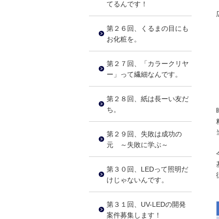
てるんです！
第２６回、くるまの目にも
お化粧を。
第２７回、「カラークリヤ
ー」って繊細なんです。
第２８回、紙は長ーい友だ
ち。
第２９回、失敗は成功の
元 ～失敗に学ぶ～
第３０回、LEDって照明だ
けじゃないんです。
第３１回、UV-LEDの開発
案件募集します！