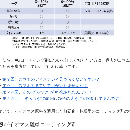
なお、AGコーティング剤について詳しく知りたい方は、過去のコラム
こちらを参考にしていただければ幸いです。
・
第８回、スマホのディスプレイ見づらくないですか？
・
第９回、スマホを見ていて目が疲れませんか？
・
第２４回、あの“ぎらつき”がJIS化されたんです！
・
第２５回、"ぎらつき"の原因は粒子の大きさが関係してるんです！
続いて、バイオマス原料を適用した熱硬化・乾燥型のコーティング剤の
❷バイオマス離型コーティング剤