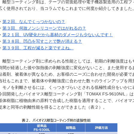
離型コーティング剤は、テープの背面処理や電子機器製造用の工程フ
広く使用されており、当コラムでもこれまでに何度か紹介してきました
・
第２回、なんでくっつかないの？
・
第３回、何故ノンシリコーンではがれるの？
・
第２１回、UV硬化だから基材のダメージも少ないんです！
・
第３８回、凹凸を写すことで艶が消える？
・
第３９回、工程が減ると楽ですよね。
離型コーティング剤に求められる性能としては、初期の剥離強度はも
時間が経過した後や加熱後の剥離強度に変化がないこと、また使用する
粘着剤、被着体が異なるため、お客様のニーズに合わせた開発が必要で
当社もこれまで、被着体や剥離強度に合わせた数々のラインアップを用
モノを剥離させるには、くっつきづらいとされる低極性成分をいかに
今回開発したバイオマス離型コーティング剤「TOMAX FS-9610N/L」
基体樹脂に植物由来の原料で合成した樹脂を適用することで、バイオマス
従来と同等の剥離性能を得ることができました（表２）。