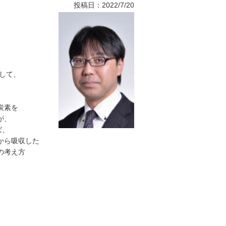
投稿日：2022/7/20
。
して、
炭素を
が、
ば、
から吸収した
の考え方
、