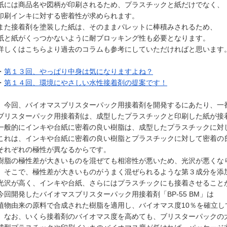
紙には商品名や図柄が印刷されるため、プラスチックと紙だけでなく、
印刷インキに対する密着性が求められます。
また接着剤を塗装した紙は、そのままパレットに棒積みされるため、
紙と紙がくっつかないように耐ブロッキング性も必要となります。
詳しくはこちらより過去のコラムも参考にしていただければと思います
・
第１３回、やっぱり中身は気になりますよね？
・
第１４回、環境にやさしい水性接着剤の提案です！
今回、バイオマスブリスターパック用接着剤を開発するにあたり、一
ブリスターパック用接着剤は、成型したプラスチックと印刷した紙が接
一般的にインキや台紙に密着の良い樹脂は、成型したプラスチックに対
これは、インキや台紙に密着の良い樹脂とプラスチックに対して密着の
それぞれの極性が異なるからです。
樹脂の極性差が大きいものを混ぜても相溶性が悪いため、光沢が悪くな
そこで、極性差が大きいものがうまく混ぜられるような第３成分を添
光沢が高く、インキや台紙、さらにはプラスチックにも接着させること
今回開発したバイオマスブリスターパック用接着剤「BP-55 BM」は
植物由来の原料で合成された樹脂を適用し、バイオマス度10％を確立し
なお、いくら接着剤のバイオマス度を高めても、ブリスターパックの