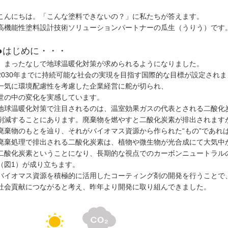
こんにちは。「こんな塗料できないの？」に私たちが答えます。
高機能性塗料設計技術ソリューションパートナーの瓜生（うりう）です
●はじめに・・・
まったなしで地球温暖化対策が求められるようになりました。
2030年までに持続可能な社会の実現を目指す国際的な目標が設定されま
一気に環境配慮性を考慮した企業経営に舵が切られ、
世の中の変化を実感しています。
地球温暖化対策で注目されるのは、温室効果ガスの代表とされる二酸化
削減することにあります。廃棄物を燃やすと二酸化炭素が排出されます
廃棄物のもとを辿り、それがバイオマス資源から作られた“もの”であれ
廃棄処理で排出される二酸化炭素は、植物や微生物が光合成にて大気中
二酸化炭素ということになり、長期的な視点でのカーボンニュートラル
（図1）が成り立ちます。
バイオマス資源を積極的に活用したコーティング剤の開発を行うことで
社会貢献につながると考え、昨年より開発に取り組んできました。