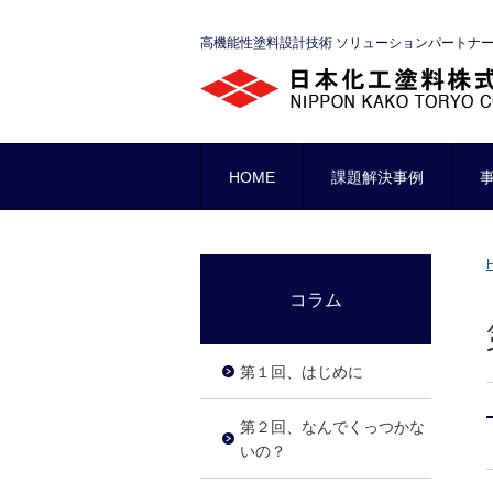
高機能性塗料設計技術 ソリューションパートナ
HOME
課題解決事例
コラム
第１回、はじめに
第２回、なんでくっつかな
いの？