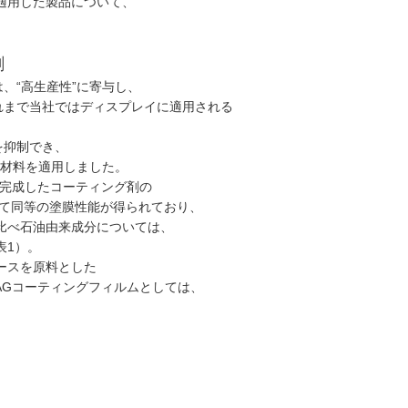
適用した製品について、
剤
、“高生産性”に寄与し、
れまで当社ではディスプレイに適用される
を抑制でき、
ス材料を適用しました。
、完成したコーティング剤の
べて同等の塗膜性能が得られており、
比べ石油由来成分については、
表1）。
ースを原料とした
AGコーティングフィルムとしては、