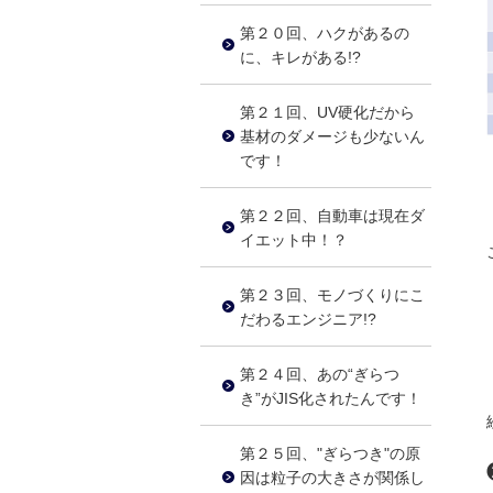
第２０回、ハクがあるの
に、キレがある!?
第２１回、UV硬化だから
基材のダメージも少ないん
です！
第２２回、自動車は現在ダ
イエット中！？
第２３回、モノづくりにこ
だわるエンジニア!?
第２４回、あの“ぎらつ
き”がJIS化されたんです！
第２５回、"ぎらつき"の原
因は粒子の大きさが関係し