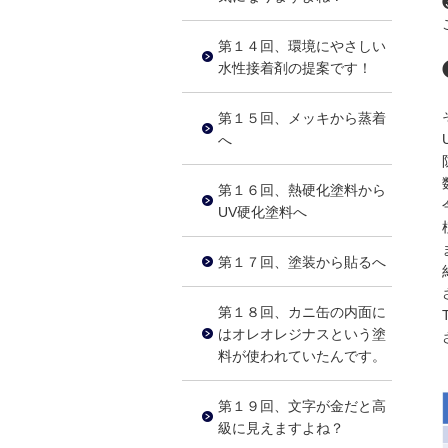
第１４回、環境にやさしい
水性接着剤の提案です！
第１５回、メッキから蒸着
へ
第１６回、熱硬化塗料から
UV硬化塗料へ
第１７回、塗装から貼るへ
第１８回、カニ缶の内面に
はオレオレジナスという塗
料が使われていたんです。
第１９回、文字が金だと高
級に見えますよね？