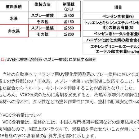
当社の自動車ヘッドランプ用UV硬化型溶剤系スプレー塗料においては
表１の赤枠部分の「非水系、スプレー塗装」の制限値に対応すること、即ち
また配合からトルエン、キシレンを排除することが必要となりました。
もちろん、VOC低減のために溶剤を変更すると、
樹脂や添加剤の溶解性
基材への濡れ性、タレ性などの塗装作業性に加え、
塗料の貯蔵安定性へ
◇VOC含有量について
VOC含有量は、最終的には、中国の専門機関や税関などの測定結果が
実測値なので、測定上のバラツキで、規格値を満たせないことが無いよ
GB規格のVOC含有量の計算方法を図3に示します。