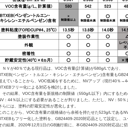
ＮＶが40％である現行品は、VOC含有量(計算値)が580g/Lであり、
BTXEB(ベンゼン・トルエン・キシレン・エチルベンゼン)含有量もGB244
超えていることから、
VOC低減をするために、NVアップ（現行40％→4
BTXEBフリー化による対応を検討しました。
その結果、VOC含有量を新規格の制限値（550g/L以下）内にするた
NV：44％以上にする
必要があることが判りました。
ただし、NV：50
さらには、塗料の貯蔵安定性が悪化します。
このことから、VOC含有量の規格値から余裕を持たせた523g/LであるN
BTXEBもフリー化した塗料を、
GB24409-2020対応品として設定し
その結果、2020年12月1日のGB施行前に、本GB24409-2020対応品