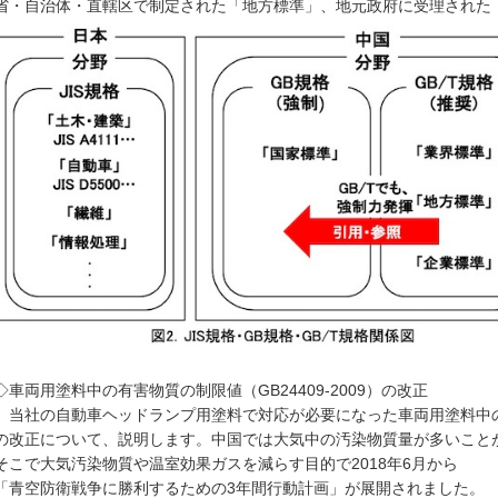
省・自治体・直轄区で制定された「地方標準」、地元政府に受理された
◇車両用塗料中の有害物質の制限値（GB24409-2009）の改正
当社の自動車ヘッドランプ用塗料で対応が必要になった車両用塗料中の有害物質
の改正について、説明します。
中国では大気中の汚染物質量が多いこと
そこで大気汚染物質や温室効果ガスを減らす目的で2018年6月から
「青空防衛戦争に勝利するための3年間行動計画」が
展開されました。