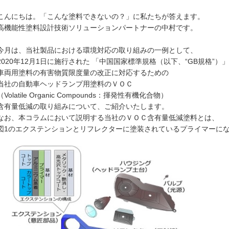
こんにちは。「こんな塗料できないの？」に私たちが答えます。
高機能性塗料設計技術ソリューションパートナーの中村です。
今月は、当社製品における環境対応の取り組みの一例として、
2020年12月1日に施行された 「中国国家標準規格（以下、“GB規格”）」
車両用塗料の有害物質限度量の改正に対応するための
当社の自動車ヘッドランプ用塗料のＶＯＣ
（Volatile Organic Compounds：揮発性有機化合物）
含有量低減の取り組みについて、ご紹介いたします。
なお、本コラムにおいて説明する当社のＶＯＣ含有量低減塗料とは、
図1のエクステンションとリフレクターに塗装されているプライマーに