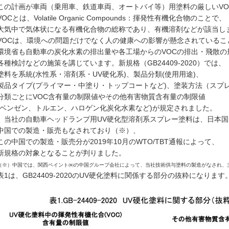
この計画が車両（乗用車、鉄道車両、オートバイ等）用塗料の厳しいVO
VOCとは、Volatile Organic Compounds：揮発性有機化合物のことで、
大気中で気体状になる有機化合物の総称であり、
有機溶剤などが該当し
VOCは、環境への問題だけでなく人の健康への影響が懸念されているこ
環境省も自動車の炭化水素の排出量や各工場からのVOCの排出・飛散の
各種検討などの施策を講じています。
新規格（GB24409-2020）では、
塗料を系統(水性系・溶剤系・UV硬化系)、
製品分類(使用用途)、
製品タイプ(プライマー・中塗り・トップコートなど)、塗装方法（スプ
分類ごとにVOC含有量の制限値やその他有害物質含有量の制限値
(ベンゼン、トルエン、ハロゲン化炭化水素など)が規定されました。
当社の自動車ヘッドランプ用UV硬化型溶剤系スプレー塗料は、日本国
中国での製造・販売もなされており（※）、
この中国での製造・販売分が2019年10月のWTO/TBT通報によって、
新規格の対象となることが判りました。
（※）中国では、関西ペイント㈱の中国グループ会社によって、当社技術供与塗料の製造がなされ、
表1は、GB24409-2020のUV硬化塗料に関係する部分の抜粋になります