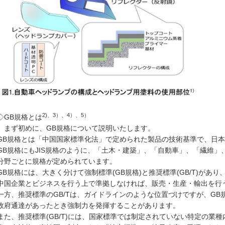
2)、3）、4）、5）
◇GB規格とは
まず初めに、GB規格について説明いたします。
GB規格とは「中国国家標準化法」で定められた製品の技術基準で、日本の
GB規格にもJIS規格のように、「土木・建築」、「自動車」、「繊維
分野ごとに規格が定められています。
GB規格には、大きく分けて強制標準(GB規格)と推奨標準(GB/T)があ
中国企業とビジネスを行う上で準拠しなければ、販売・生産・輸出を行
一方、推奨標準のGB/Tは、ガイドラインのような位置づけですが、G
政府通達があったとき強制力を発揮することがあります。
また、推奨標準(GB/T)には、国家標準では制定されていない特定の業