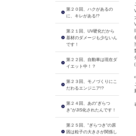
第２０回、ハクがあるの
に、キレがある!?
第２１回、UV硬化だから
基材のダメージも少ないん
です！
第２２回、自動車は現在ダ
イエット中！？
第２３回、モノづくりにこ
だわるエンジニア!?
第２４回、あの“ぎらつ
き”がJIS化されたんです！
第２５回、"ぎらつき"の原
因は粒子の大きさが関係し