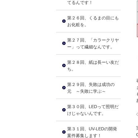
てるんです！
第２６回、くるまの目にも
お化粧を。
第２７回、「カラークリヤ
ー」って繊細なんです。
第２８回、紙は長ーい友だ
ち。
第２９回、失敗は成功の
元 ～失敗に学ぶ～
第３０回、LEDって照明だ
けじゃないんです。
第３１回、UV-LEDの開発
案件募集します！