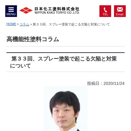
MENU
0467-
お問
74-
HOME
>
い合
コラム
>
第３３回、スプレー塗装で起こる欠陥と対策について
6550
わせ
高機能性塗料コラム
第３３回、スプレー塗装で起こる欠陥と対策
について
投稿日：2020/11/24