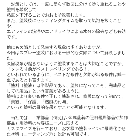
対策としては、一度に塗らず数回に分けて塗り重ねることや
塗料を希釈して
粘度を下げることで
おおよそ改善します。
また、塗装後にセッティングタイムを取って気泡を抜くこと
や、
エアラインの洗浄やエアドライヤによる
水分の除去なども有効
です。
他にも欠陥として発生する現象は多くありますが、
今回はスプレー塗装における一般的な欠陥について
解説しまし
た。
欠陥現象が起きないように塗装することは大切なことですが、
「タレる寸前がベストレベリングである！」
といわれているように、
ベストな条件と欠陥が出る条件は紙一
重であるとも言えます。
「塗料（塗液）は半製品であり、塗膜になってこそ、完成品と
しての製品」という言葉があるように、
塗料はより良い条件で正しく塗装され、塗膜になって初めて、
「美観」「保護」「機能の付与」
といった塗料の目的を
果たすことが可能となります。
当社では、工業部品（例えば､金属蒸着の照明器具部品や加飾
部品）用塗料のお客様ニーズに応える
カスタマイズを行っており、
お客様の塗装ラインに最適化させ
た塗料（コーティング剤）設計も可能です。