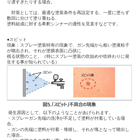
り遅すぎたりする場合。
対策としては、最適な塗装条件を再設定する、一度に塗らず
数回に分けて塗り重ねる、
塗料組成に対する希釈シンナーの適性を見直すなどです。
●スピット
現象：スプレー塗装特有の現象で、ガン先端から粗い塗液粒子
が噴出され、それが塗膜表面に凸状に
残る状態のこと。
（特にスプレー塗装の吹始めや吹終わりに発
生する事が知られている）
発生原因として、以下のようなことがあげられます。
・スプレーガン先端の洗浄が不足して塗料が付着している場
合。
・ガンの先端に塗料が付着・堆積し、それが塊となって噴出し
た場合。