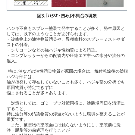
ハジキ不良もスプレー塗装で発生することが多く、発生原因と
しては、以下のようなことがあげられます。
・被塗物上の油性物質汚染や、異種塗料のスプレーミストやダ
ストの付着。
・シリコーンなどの強ハジキ性物質による汚染。
・コンプレッサーからの配管内や圧縮エア中への水分や油分の
混入。
特に､油などの油性汚染物質が原因の場合は、焼付乾燥後の塗膜
ハジキ部には、
油が揮発して存在していないことも多く、
ハジキ部の分析でも
原因物質が特定できずに
悩まされることが多々あります。
対策としては、ゴミ・ブツ対策同様に、塗装場周辺を清潔に
すること、
特に油分等の汚染物質の浮遊がないように
環境を整えることが
重要です。
また、被塗物の塗装面には触らないようにし、塗装前に洗
浄・脱脂等の前処理を行うことが