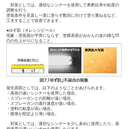
対策としては、適切なシンナーを使用して希釈比率や粘度の
調整を行う、
塗装条件を見直し一度に塗らず数回に分けて塗り重ねるなど、
工夫することで改善できます。
●ゆず肌（オレンジピール）
現象：塗装面が平滑にならず、塗膜表面がみかんの皮の様な凹
凸の仕上がりになること。
発生原因としては、以下のようなことがあげられます。
・蒸発の速いシンナーを使用した場合。
・スプレーガンとの距離が遠い場合。
・スプレーガンの進行速度が速い場合。
・塗料の粘度が高い場合。
・膜厚が想定より薄い場合。
対策としては、適切なシンナーを少し多めに使用したり、蒸
発速度の遅いシンナーを使用したりする。