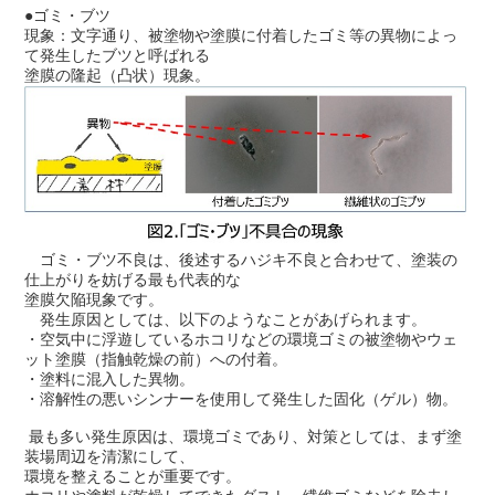
●ゴミ・ブツ
現象：文字通り、被塗物や塗膜に付着したゴミ等の異物によっ
て発生したブツと呼ばれる
塗膜の隆起（凸状）現象。
ゴミ・ブツ不良は、後述するハジキ不良と合わせて、塗装の
仕上がりを妨げる最も代表的な
塗膜欠陥現象です。
発生原因としては、以下のようなことがあげられます。
・空気中に浮遊しているホコリなどの環境ゴミの被塗物やウェ
ット塗膜（指触乾燥の前）への付着。
・塗料に混入した異物。
・溶解性の悪いシンナーを使用して発生した固化（ゲル）物。
最も多い発生原因は、環境ゴミであり、対策としては、まず塗
装場周辺を清潔にして、
環境を整えることが
重要です。