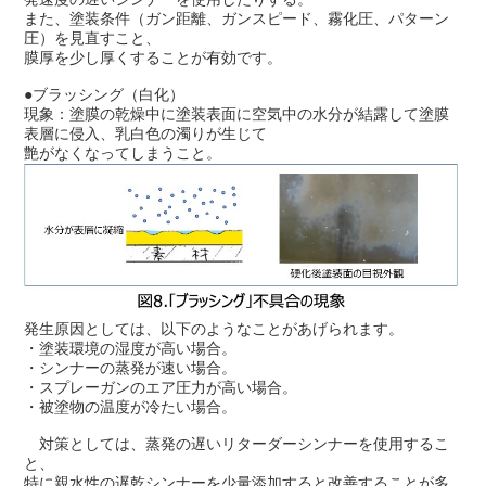
また、塗装条件（ガン距離、ガンスピード、霧化圧、パターン
圧）を見直すこと、
膜厚を少し厚くすることが有効です。
●ブラッシング（白化）
現象：塗膜の乾燥中に塗装表面に空気中の水分が結露して塗膜
表層に侵入、乳白色の濁りが生じて
艶がなくなってしまうこと。
発生原因としては、以下のようなことがあげられます。
・塗装環境の湿度が高い場合。
・シンナーの蒸発が速い場合。
・スプレーガンのエア圧力が高い場合。
・被塗物の温度が冷たい場合。
対策としては、蒸発の遅いリターダーシンナーを使用するこ
と、
特に親水性の遅乾シンナーを少量添加すると
改善することが多