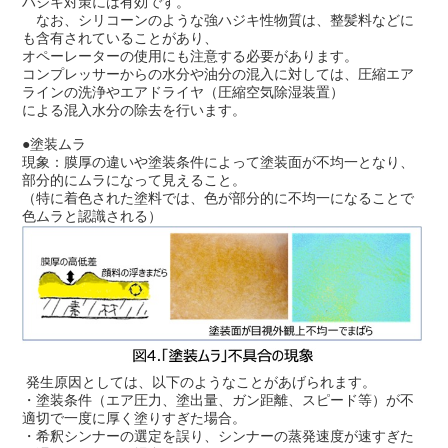
ハジキ対策には有効です。
なお、シリコーンのような強ハジキ性物質は、整髪料などに
も含有されていることがあり、
オペーレーターの使用にも注意する必要があります。
コンプレッサーからの水分や油分の混入に対しては、圧縮エア
ラインの洗浄やエアドライヤ（圧縮空気除湿装置）
による
混入水分の除去を行います。
●塗装ムラ
現象：膜厚の違いや塗装条件によって塗装面が不均一となり、
部分的にムラになって見えること。
（特に着色された塗料では、色が部分的に不均一になることで
色ムラと認識される）
発生原因としては、以下のようなことがあげられます。
・塗装条件（エア圧力、塗出量、ガン距離、スピード等）が不
適切で一度に厚く塗りすぎた場合。
・希釈シンナーの選定を誤り、シンナーの蒸発速度が速すぎた