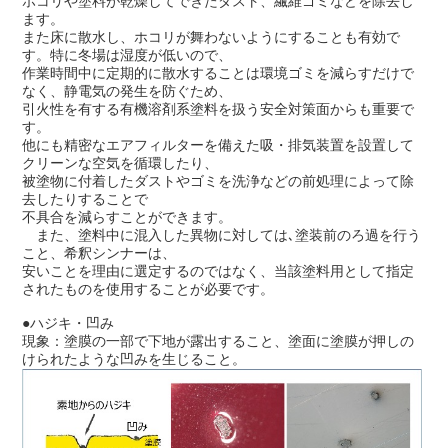
ホコリや塗料が乾燥してできたダスト、繊維ゴミなどを除去し
ます。
また床に散水し、ホコリが舞わないようにすることも有効で
す。特に冬場は湿度が低いので、
作業時間中に定期的に散水することは環境ゴミを減らすだけで
なく、静電気の発生を防ぐため、
引火性を有する有機溶剤系塗料を扱う安全対策面からも重要で
す。
他にも精密なエアフィルターを備えた吸・排気装置を設置して
クリーンな空気を循環したり、
被塗物に付着したダストやゴミを洗浄などの前処理によって除
去したりすることで
不具合を減らすことができます。
また、塗料中に混入した異物に対しては､塗装前のろ過を行う
こと、希釈シンナーは、
安いことを理由に選定するのではなく、
当該塗料用として指定
されたものを使用することが必要です。
●ハジキ・凹み
現象：塗膜の一部で下地が露出すること、塗面に塗膜が押しの
けられたような凹みを生じること。