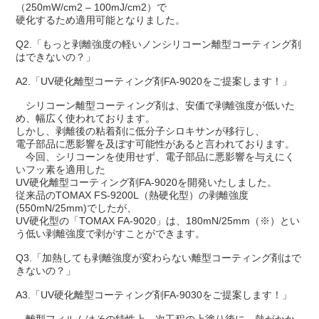
（250mW/cm2 – 100mJ/cm2）で
硬化するため適用可能となりました。
Q2.「もっと剥離強度の軽いノンシリコーン離型コーティング剤
はできないの？」
A2.「UV硬化離型コーティング剤FA-9020をご提案します！」
シリコーン離型コーティング剤は、安価で剥離強度が低いた
め、幅広く使われております。
しかし、剥離後の粘着剤に低分子シロキサンが移行し、
電子部品に悪影響を及ぼす可能性があると言われております。
今回、シリコーンを使用せず、電子部品に悪影響を与えにく
いフッ素を適用した
UV硬化離型コーティング剤FA-9020を開発いたしました。
従来品のTOMAX FS-9200L（熱硬化型）の剥離強度
(550mN/25mm)でしたが、
UV硬化型の「TOMAX FA-9020」は、180mN/25mm（※）とい
う低い剥離強度で剥がすことができます。
Q3.「加熱しても剥離強度が変わらない離型コーティング剤はで
きないの？」
A3.「UV硬化離型コーティング剤FA-9030をご提案します！」
離型フィルムはその特性上、次工程の上塗り後に、熱がかか