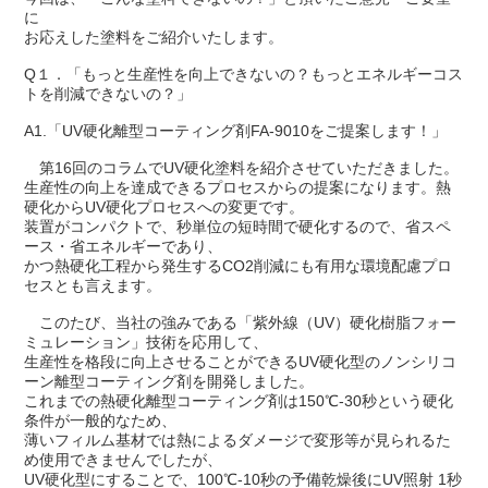
に
お応えした塗料をご紹介いたします。
Q１．「もっと生産性を向上できないの？もっとエネルギーコス
トを削減できないの？」
A1.「UV硬化離型コーティング剤FA-9010をご提案します！」
第16回のコラムでUV硬化塗料を紹介させていただきました。
生産性の向上を達成できるプロセスからの提案になります。熱
硬化からUV硬化プロセスへの変更です。
装置がコンパクトで、秒単位の短時間で硬化するので、省スペ
ース・省エネルギーであり、
かつ熱硬化工程から発生するCO2削減にも有用な環境配慮プロ
セスとも言えます。
このたび、当社の強みである「紫外線（UV）硬化樹脂フォー
ミュレーション」技術を応用して、
生産性を格段に向上させることができるUV硬化型のノンシリコ
ーン離型コーティング剤を開発しました。
これまでの熱硬化離型コーティング剤は150℃-30秒という硬化
条件が一般的なため、
薄いフィルム基材では熱によるダメージで変形等が見られるた
め使用できませんでしたが、
UV硬化型にすることで、100℃-10秒の予備乾燥後にUV照射 1秒