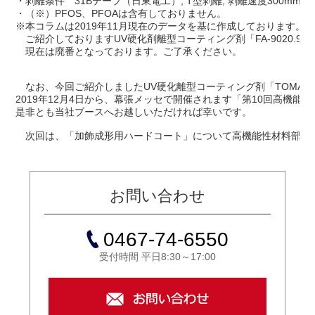
・剥離条件 31Bテープ（日東電工）, T型剥離, 剥離速度300mm/mi
・（※）PFOS、PFOAは含有しておりません。
※本コラムは2019年11月現在のデータを基に作成しております。
ご紹介しておりますUV硬化剤離型コーティング剤「FA-9020.903
現在は廃番となっております。ご了承ください。
なお、今回ご紹介しましたUV硬化離型コーティング剤「TOMAX FA
2019年12月4日から、幕張メッセで開催されます「第10回高機
是非とも当社ブースへお越しいただければ幸いです。
次回は、「加飾成形用ハードコート」について高機能性材料部の
お問い合わせ
0467-74-6550
受付時間 平日8:30～17:00