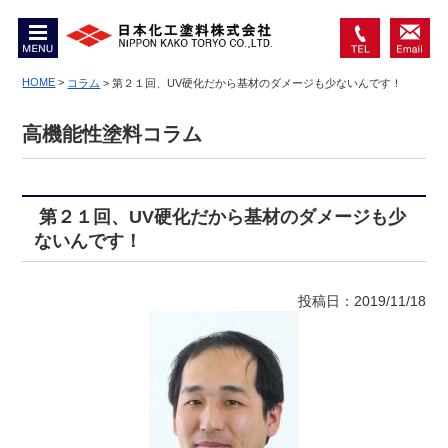
MENU
0467-
お問
74-
HOME
>
い合
コラム
>
第２１回、UV硬化だから基材のダメージも少ないんです！
6550
わせ
高機能性塗料コラム
第２１回、UV硬化だから基材のダメージも少
ないんです！
投稿日：2019/11/18