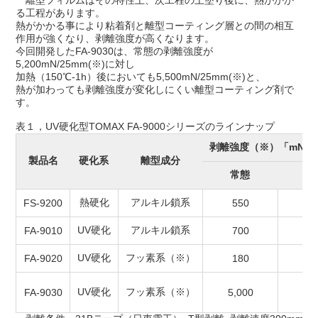
る工程があります。
熱がかかる事により粘着剤と離型コーティング層との間の相互
作用が強くなり、剥離強度が高くなります。
今回開発したFA-9030は、常態の剥離強度が
5,200mN/25mm(※)に対し
加熱（150℃-1h）後においても5,500mN/25mm(※)と、
熱が加わっても剥離強度が変化しにくい離型コーティング剤で
す。
表１，UV硬化型TOMAX FA-9000シリーズのラインナップ
剥離強度（※）「mN/2
製品名
硬化系
離型成分
常態
耐
熱硬化
アルキル鎖系
FS-9200
550
4,
UV硬化
アルキル鎖系
FA-9010
700
8,
UV硬化
フッ素系（※）
FA-9020
180
3,
UV硬化
フッ素系（※）
FA-9030
5,000
5,