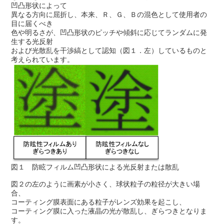
凹凸形状によって
異なる方向に屈折し、本来、Ｒ、Ｇ、Ｂの混色として使用者の
目に届くべき
色や明るさが、凹凸形状のピッチや傾斜に応じてランダムに発
生する光反射
および光散乱を干渉縞として認知（図１．左）しているものと
考えられています。
図１ 防眩フィルム凹凸形状による光反射または散乱
図２の左のように画素が小さく、球状粒子の粒径が大きい場
合、
コーティング膜表面にある粒子がレンズ効果を起こし、
コーティング膜に入った液晶の光が散乱し、ぎらつきとなりま
す。