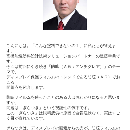
こんにちは。「こんな塗料できないの？」に私たちが答えま
す。
高機能性塗料設計技術ソリューションパートナーの遠藤幸典で
す。
今回は前回に引き続き「防眩（ＡＧ：アンチグレア）」のテー
マで、
ディスプレイ保護フィルムのトレンドである防眩（ＡＧ）でお
こる
問題点を紹介します。
防眩フィルムを使ったことのある人はおわかりになると思いま
すが、
問題は「ぎらつき」という視認性の低下です。
この「ぎらつき」は眼精疲労の原因で自覚症状なく、実はすご
く目が疲れています。
ぎらつきは、ディスプレイの画素からの光が、防眩フィルムの