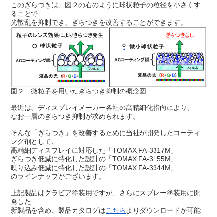
このぎらつきは、図２の右のように球状粒子の粒径を小さくす
ることで
光散乱を抑制でき、ぎらつきを改善することができます。
図２ 微粒子を用いたぎらつき抑制の概念図
最近は、ディスプレイメーカー各社の高精細化指向により、
なお一層のぎらつき抑制が求められます。
そんな「ぎらつき」を改善するために当社が開発したコーティ
ング剤として、
高精細ディスプレイに対応した「TOMAX FA-3317M」
ぎらつき低減に特化した設計の「TOMAX FA-3155M」
映り込み低減に特化した設計の「TOMAX FA-3344M」
のラインナップがございます。
上記製品はグラビア塗装用ですが、さらにスプレー塗装用に開
発した
新製品を含め、製品カタログは
こちら
よりダウンロードが可能