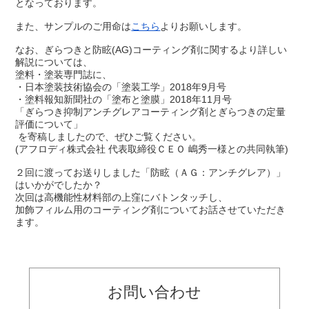
となっております。
また、サンプルのご用命は
こちら
よりお願いします。
なお、ぎらつきと防眩
(AG)
コーティング剤に関するより詳しい
解説については、
塗料・塗装専門誌に、
・日本塗装技術協会の「塗装工学」2018年9月号
・塗料報知新聞社の「塗布と塗膜」2018年11月号
「ぎらつき抑制アンチグレアコーティング剤とぎらつきの定量
評価について」
を寄稿しましたので、ぜひご覧ください。
(
アフロディ株式会社 代表取締役ＣＥＯ 嶋秀一様との共同執筆
)
２回に渡ってお送りしました「防眩（ＡＧ：アンチグレア）」
はいかがでしたか？
次回は高機能性材料部の上窪にバトンタッチし、
加飾フィルム用のコーティング剤についてお話させていただき
ます。
お問い合わせ