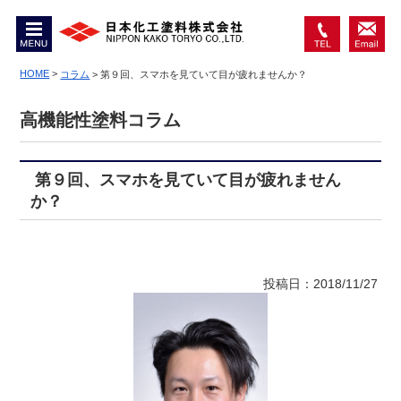
MENU
0467-
お問
74-
HOME
>
い合
コラム
>
第９回、スマホを見ていて目が疲れませんか？
6550
わせ
高機能性塗料コラム
第９回、スマホを見ていて目が疲れません
か？
投稿日：2018/11/27