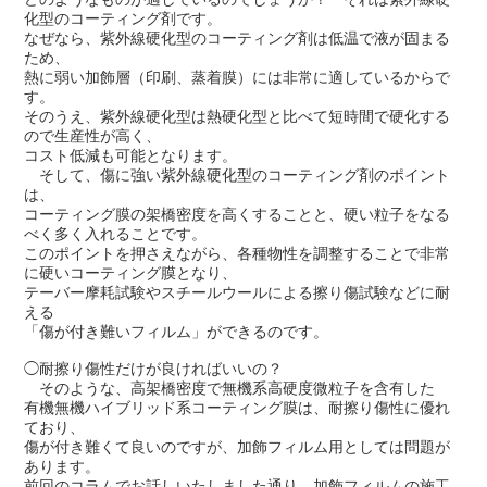
化型のコーティング剤です。
なぜなら、紫外線硬化型のコーティング剤は低温で液が固まる
ため、
熱に弱い加飾層（印刷、蒸着膜）には非常に適しているからで
す。
そのうえ、紫外線硬化型は熱硬化型と比べて短時間で硬化する
ので生産性が高く、
コスト低減も可能となります。
そして、傷に強い紫外線硬化型のコーティング剤のポイント
は、
コーティング膜の架橋密度を高くすることと、硬い粒子をなる
べく多く入れることです。
このポイントを押さえながら、各種物性を調整することで非常
に硬いコーティング膜となり、
テーバー摩耗試験やスチールウールによる擦り傷試験などに耐
える
「傷が付き難いフィルム」ができるのです。
◯耐擦り傷性だけが良ければいいの？
そのような、高架橋密度で無機系高硬度微粒子を含有した
有機無機ハイブリッド系コーティング膜は、耐擦り傷性に優れ
ており、
傷が付き難くて良いのですが、加飾フィルム用としては問題が
あります。
前回のコラムでお話しいたしました通り、加飾フィルムの施工