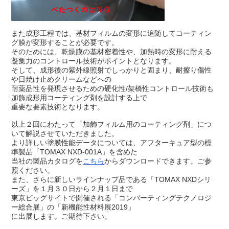
また成形工程では、基材フィルムの変形に追随してコーティン
グ膜が変形することが必要です。
そのためには、乾燥膜の基材密着性や、加熱時の変形に耐える
凝集力のコントロール技術がポイントとなります。
そして、成形後の紫外線照射でしっかりと固まり、耐擦り傷性
や日焼け止めクリームなどへの
耐薬品性を発現させるための硬化性/架橋性コントロール技術も
加飾成形用コーティング剤を設計する上で
重要な要素技術となります。
以上２回にわたって「加飾フィルム用のコーティング剤」につ
いて解説させていただきました。
より詳しい塗膜性能データについては、アフターキュア型の標
準製品「TOMAX NXD-001A」を含めた
当社の製品カタログを
こちら
からダウンロードできます。ご参
照ください。
また、さらに新しいラインナップ品である「TOMAX NXDシリ
ーズ」を１月３０日から２月１日まで
東京ビッグサイトで開催される「コンバーティングテクノロジ
ー総合展」の「新機能性材料展2019」
に出展します。ご期待下さい。