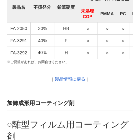
製品名
不揮発分
鉛筆硬度
未処理
PMMA
PC
PS
COP
FA-2050
30%
HB
○
○
○
○
FA-3291
40%
F
○
○
○
×
40％
FA-3292
H
○
○
○
×
※ご要望があれば、お問合せください。
|
製品情報に戻る
|
加飾成形用コーティング剤
○離型フィルム用コーティング
剤