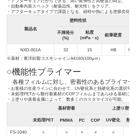
・アフターキュアだからできる、高い延伸性と高硬度の両立。
・自動車内装スペック（耐薬品性、耐光性）をクリア。
・アフターキュアタイプで課題となる、経時や熱による塗膜劣化（
塗料性状
製品名
粘度
不揮発分
鉛筆硬度
耐
(mPa・s)
(%)
傷
NXD-001A
32
15
HB
※基材：東洋紡製コスモシャインA4160(100μｍ）
○機能性プライマー
各種フィルムに対し、密着性のあるプライマー
・お客様の生産ラインに合わせて、UV硬化系と熱硬化系の選択可能
・未処理PETから難付着素材のCOPフィルムまであらゆる基材に対
・上塗りや蒸着金属によって、数多くのカスタマイズが可能。
基材密着
上塗り密着
未処理PET
UV硬化
熱硬
PMMA
PC
COP
FS-1040
○
○
×
×
○
○