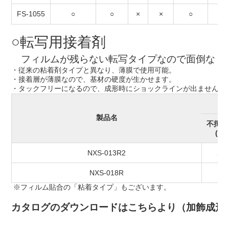
FS-1055
○
○
×
×
○
○
○転写用接着剤
フィルムが残らない転写タイプなので面倒なト
・従来の粘着剤タイプと異なり、薄膜で使用可能。
・接着層が薄膜なので、基材の硬度が生かせます。
・タックフリーになるので、成形時にショックラインが出ません。
製品名
不揮発
(%)
NXS-013R2
20
NXS-018R
10
※フィルム貼合の「粘着タイプ」もございます。
カタログのダウンロードはこちらより（加飾成形