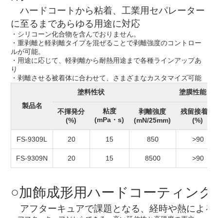
ハードコートから粘着、工業用セパレーター
に至るまであらゆる用途に対応
・シリコーン化合物を含んでおりません。
・重剥離と軽剥離タイプを混ぜることで剥離強度のコントロー
ルが可能。
・用途に応じて、軽剥離から耐熱用途まで各種ラインアップあ
り
・剥離させる被着体に合わせて、さまざまなカスタマイズ可能
塗料性状
塗膜性能
製品名
粘度
不揮発分
剥離強度
残留接着率
(mPa・s)
(%)
(mN/25mm)
(%)
FS-9309L
20
15
850
>90
FS-9309N
20
15
8500
>90
○加飾成形用ハードコーティング
アフターキュアで課題となる、経時や熱による