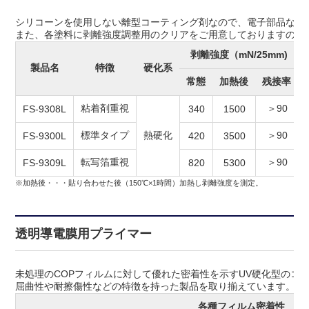
シリコーンを使用しない離型コーティング剤なので、電子部品など
また、各塗料に剥離強度調整用のクリアをご用意しておりますので
剥離強度（mN/25mm)
製品名
特徴
硬化系
常態
加熱後
残接率
粘着剤重視
＞90
FS-9308L
340
1500
標準タイプ
熱硬化
＞90
FS-9300L
420
3500
転写箔重視
＞90
FS-9309L
820
5300
※加熱後・・・貼り合わせた後（150℃×1時間）加熱し剥離強度を測定。
透明導電膜用プライマー
未処理のCOPフィルムに対して優れた密着性を示すUV硬化型のコ
屈曲性や耐擦傷性などの特徴を持った製品を取り揃えています。
各種フィルム密着性