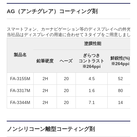
AG（アンチグレア）コーティング剤
スマートフォン、カーナビゲーション等のディスプレイへの外光の
当社品はディスプレイの用途に合わせて３タイプをご用意しました
塗膜性能
製品名
ぎらつき
鮮鋭性(%)
鉛筆硬度
ヘーズ
コントラスト
※264ppi
※264ppi
FA-3155M
2H
20
4.5
52
FA-3317M
2H
20
1.6
80
FA-3344M
2H
20
7.1
14
ノンシリコーン離型コーティング剤