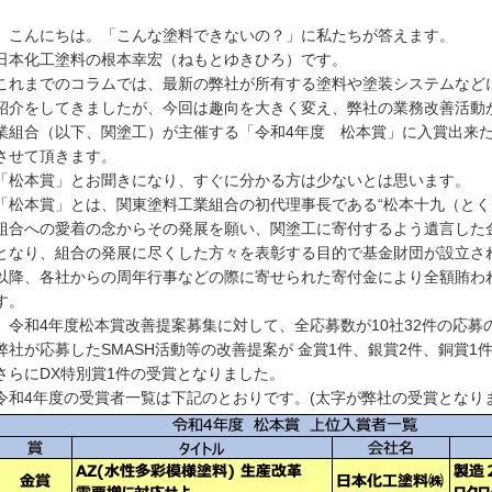
こんにちは。「こんな塗料できないの？」に私たちが答えます。
日本化工塗料の根本幸宏（ねもとゆきひろ）です。
これまでのコラムでは、最新の弊社が所有する塗料や塗装システムなど
紹介をしてきましたが、今回は趣向を大きく変え、弊社の業務改善活動
業組合（以下、関塗工）が主催する「令和4年度 松本賞」に入賞出来
させて頂きます。
「松本賞」とお聞きになり、すぐに分かる方は少ないとは思います。
「松本賞」とは、関東塗料工業組合の初代理事長である“松本十九（とく
組合への愛着の念からその発展を願い、関塗工に寄付するよう遺言した
となり、組合の発展に尽くした方々を表彰する目的で基金財団が設立さ
以降、各社からの周年行事などの際に寄せられた寄付金により全額賄わ
す。
令和4年度松本賞改善提案募集に対して、全応募数が10社32件の応募
弊社が応募したSMASH活動等の改善提案が 金賞1件、銀賞2件、銅賞1
さらにDX特別賞1件の受賞となりました。
令和4年度の受賞者一覧は下記のとおりです。(太字が弊社の受賞となりま