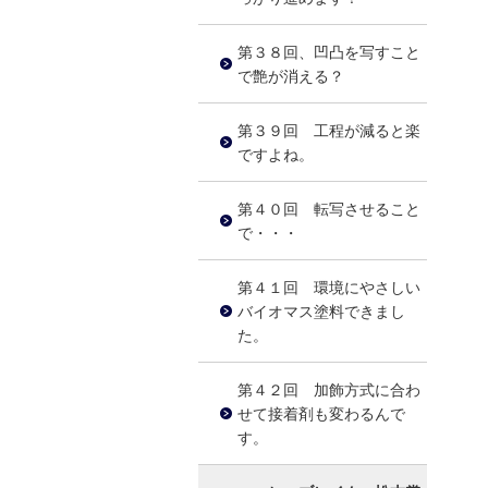
第３８回、凹凸を写すこと
で艶が消える？
第３９回 工程が減ると楽
ですよね。
第４０回 転写させること
で・・・
第４１回 環境にやさしい
バイオマス塗料できまし
た。
第４２回 加飾方式に合わ
せて接着剤も変わるんで
す。