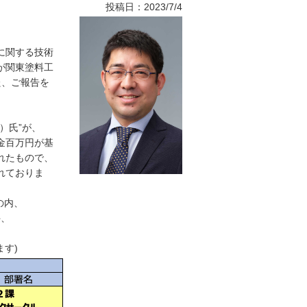
投稿日：2023/7/4
に関する技術
が関東塗料工
た、ご報告を
）氏”が、
金百万円が基
れたもので、
れておりま
の内、
件、
す)