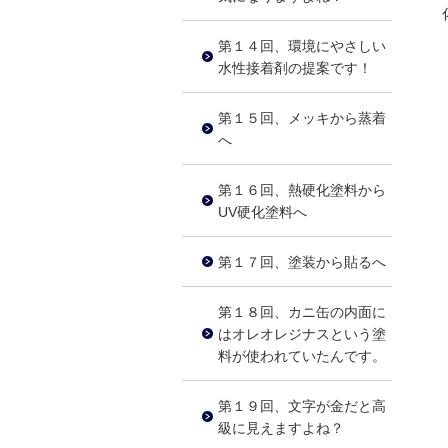
第１４回、環境にやさしい
水性接着剤の提案です！
第１５回、メッキから蒸着
へ
第１６回、熱硬化塗料から
UV硬化塗料へ
第１７回、塗装から貼るへ
第１８回、カニ缶の内面に
はオレオレジナスという塗
料が使われていたんです。
第１９回、文字が金だと高
級に見えますよね？