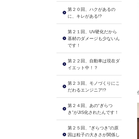
第２０回、ハクがあるの
に、キレがある!?
第２１回、UV硬化だから
基材のダメージも少ないん
です！
第２２回、自動車は現在ダ
イエット中！？
第２３回、モノづくりにこ
だわるエンジニア!?
第２４回、あの“ぎらつ
き”がJIS化されたんです！
第２５回、"ぎらつき"の原
因は粒子の大きさが関係し