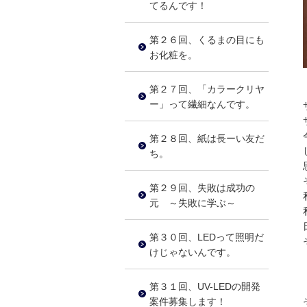
てるんです！
第２６回、くるまの目にも
お化粧を。
第２７回、「カラークリヤ
ー」って繊細なんです。
第２８回、紙は長ーい友だ
ち。
第２９回、失敗は成功の
元 ～失敗に学ぶ～
第３０回、LEDって照明だ
けじゃないんです。
第３１回、UV-LEDの開発
案件募集します！