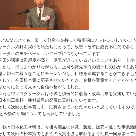
どんなことでも、楽しく好奇心を持って積極的にチャレンジしていこ
サークル方針を掲げる私たちにとって、改善・改革は必要不可欠であり
サークルのモチベーションアップにつながっています。
今回の課題は難易度が高く、期限が迫っているということもあり、非常
しかし、壁にぶつかりながらも、上司や諸先輩方の後押しのおかげもあ
思い切って様々なことにチャレンジし、目標を達成することができまし
そして、今回松本賞に応募させていただき、金賞を受賞することができ
私たちにとって大きな自信へ繋がりました。
私たちワクワクサークルは今後も積極的に改善・改革活動を実施してい
日本化工塗料・塗料業界の発展に貢献していきます。
そして次回の松本賞にも、応募させていただきたいと思っていますので
と今後の活動についても言及していました。
我々日本化工塗料は、今後も製品の開発、製造、販売を通じた事業活
そして次回の松本賞でも多くの入賞を勝ち取れるよう社員一同頑張って