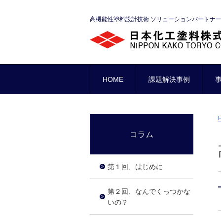
高機能性塗料設計技術 ソリューションパートナ
HOME
課題解決事例
コラム
第１回、はじめに
第２回、なんでくっつかな
いの？