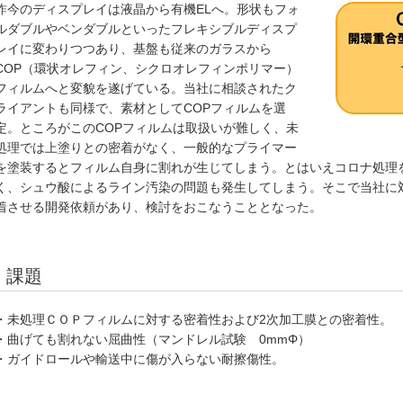
昨今のディスプレイは液晶から有機ELへ。形状もフォ
ルダブルやベンダブルといったフレキシブルディスプ
レイに変わりつつあり、基盤も従来のガラスから
COP（環状オレフィン、シクロオレフィンポリマー）
フィルムへと変貌を遂げている。当社に相談されたク
ライアントも同様で、素材としてCOPフィルムを選
定。ところがこのCOPフィルムは取扱いが難しく、未
処理では上塗りとの密着がなく、一般的なプライマー
を塗装するとフィルム自身に割れが生じてしまう。とはいえコロナ処理
く、シュウ酸によるライン汚染の問題も発生してしまう。そこで当社に
着させる開発依頼があり、検討をおこなうこととなった。
課題
・未処理ＣＯＰフィルムに対する密着性および2次加工膜との密着性。
・曲げても割れない屈曲性（マンドレル試験 0mmΦ）
・ガイドロールや輸送中に傷が入らない耐擦傷性。