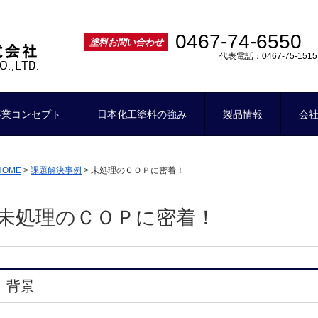
ー
0467-74-6550
塗料お問い合わせ
代表電話：0467-75-1515
事業コンセプト
日本化工塗料の強み
製品情報
会
HOME
>
課題解決事例
>
未処理のＣＯＰに密着！
未処理のＣＯＰに密着！
背景