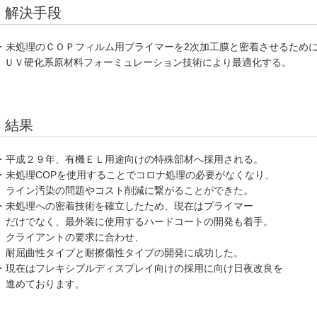
解決手段
・未処理のＣＯＰフィルム用プライマーを2次加工膜と密着させるため
ＵＶ硬化系原材料フォーミュレーション技術により最適化する。
結果
・平成２９年、有機ＥＬ用途向けの特殊部材へ採用される。
・未処理COPを使用することでコロナ処理の必要がなくなり、
ライン汚染
の問題やコスト削減に繋がることができた。
・未処理への密着技術を確立したため、現在はプライマー
だけでなく、
最外装に使用するハードコートの開発も着手。
クライアントの要求に
合わせ、
耐屈曲性タイプと耐擦傷性タイプの開発に成功した。
・現在はフレキシブルディスプレイ向けの採用に向け日夜改良を
進めております。