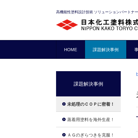
高機能性塗料設計技術 ソリューションパートナ
HOME
課題解決事例
課題解決事例
未処理のＣＯＰに密着！
蒸着用塗料を海外生産！
ＡＧのぎらつきを克服！