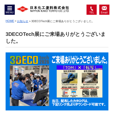
MENU
0467-
お問
74-
HOME
>
い合
お知らせ
>
3DECOTech展にご来場ありがとうございました。
6550
わせ
3DECOTech展にご来場ありがとうございま
した。